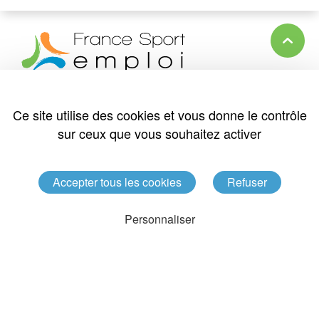
7 rue Pierre de Coubertin
49136
LES PONTS DE CE
Ce site utilise des cookies et vous donne le contrôle
sur ceux que vous souhaitez activer
Tél. : 02 41 79 49 71
Nous contacter
Accepter tous les cookies
Refuser
Réalisation : Agence Optavis
Personnaliser
Mentions légales